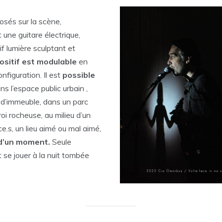
posés sur la scène,
 une guitare électrique,
if lumière sculptant et
ositif est modulable
en
onfiguration. Il est
possible
ns l’espace public urbain ,
d’immeuble, dans un parc
i rocheuse, au milieu d’un
e.s, un lieu aimé ou mal aimé,
 d’un moment.
Seule
it se jouer à la nuit tombée