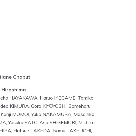
tiane Chaput
à Hiroshima
:
 Taeko HAYAKAWA, Haruo IKEGAME, Tomiko
 Hideo KIMURA, Goro KIYOYOSHI, Someharu
 Kanji MOMOI, Yuko NAKAMURA, Masahiko
, Yasuko SATO, Asa SHIGEMORI, Michiko
HIBA, Hatsue TAKEDA, Isamu TAKEUCHI,