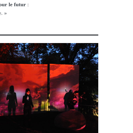
ur le futur
:
e. »