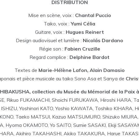
DISTRIBUTION
Mise en scène, voix :
Chantal Puccio
Taiko, voix :
Yumi Célia
Guitare, voix :
Hugues Reinert
Design audiovisuel et lumière :
Nicolás Dardano
Régie son :
Fabien Cruzille
Regard complice :
Delphine Bardot
Textes de
Marie-Hélène Lafon, Alain Damasio
ponais et pièce musicale au taiko Sono Asa et Sanya de
Chris
HIBAKUSHA, collection du Musée du Mémorial de la Paix 
ISE, Rikuo FUKAMACHI, Shoichi FURUKAWA, Hiroshi HARA,
ro ISHIZU, Yoshinori KATO, Yoshio KAWATA, Toshiko KIHARA,
u KONO, Taeko MATSUI, Kazuo MATSUMURO, Shizuko MIURA,
 Hyoma OKAMOTO, Yo SAITO, Sumie SASAKI, Ekiji SASAYAMA
AHARA, Akihiro TAKAHASHI, Akiko TAKAKURA, Harue TAKAS