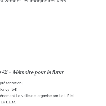
mouvement les imaginaires vers
ns#2 – Mémoire pour le futur
présentation]
 Nancy (54)
événement La veilleuse, organisé par Le L.E.M.
Le L.E.M.