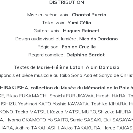
DISTRIBUTION
Mise en scène, voix :
Chantal Puccio
Taiko, voix :
Yumi Célia
Guitare, voix :
Hugues Reinert
Design audiovisuel et lumière :
Nicolás Dardano
Régie son :
Fabien Cruzille
Regard complice :
Delphine Bardot
Textes de
Marie-Hélène Lafon, Alain Damasio
ponais et pièce musicale au taiko Sono Asa et Sanya de
Chris
HIBAKUSHA, collection du Musée du Mémorial de la Paix 
ISE, Rikuo FUKAMACHI, Shoichi FURUKAWA, Hiroshi HARA,
ro ISHIZU, Yoshinori KATO, Yoshio KAWATA, Toshiko KIHARA,
u KONO, Taeko MATSUI, Kazuo MATSUMURO, Shizuko MIURA,
 Hyoma OKAMOTO, Yo SAITO, Sumie SASAKI, Ekiji SASAYAMA
AHARA, Akihiro TAKAHASHI, Akiko TAKAKURA, Harue TAKAS