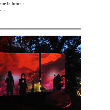
ur le futur
:
e. »