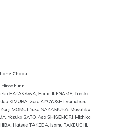
tiane Chaput
à Hiroshima
:
 Taeko HAYAKAWA, Haruo IKEGAME, Tomiko
 Hideo KIMURA, Goro KIYOYOSHI, Someharu
 Kanji MOMOI, Yuko NAKAMURA, Masahiko
, Yasuko SATO, Asa SHIGEMORI, Michiko
HIBA, Hatsue TAKEDA, Isamu TAKEUCHI,