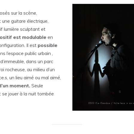
posés sur la scène,
 une guitare électrique,
if lumière sculptant et
ositif est modulable
en
onfiguration. Il est
possible
ns l’espace public urbain ,
d’immeuble, dans un parc
i rocheuse, au milieu d’un
e.s, un lieu aimé ou mal aimé,
 d’un moment.
Seule
it se jouer à la nuit tombée